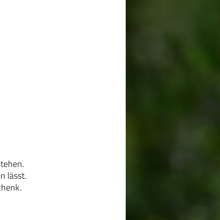
stehen.
n lässt.
chenk.